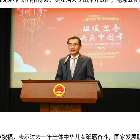
年“温暖迎春”新春招待会。吴江浩大使出席并致辞，施泳公
春祝福，表示过去一年全体中华儿女砥砺奋斗，国家发展