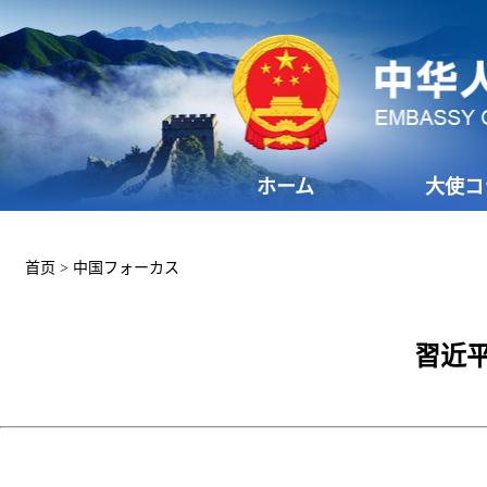
ホーム
大使コ
首页
>
中国フォーカス
習近