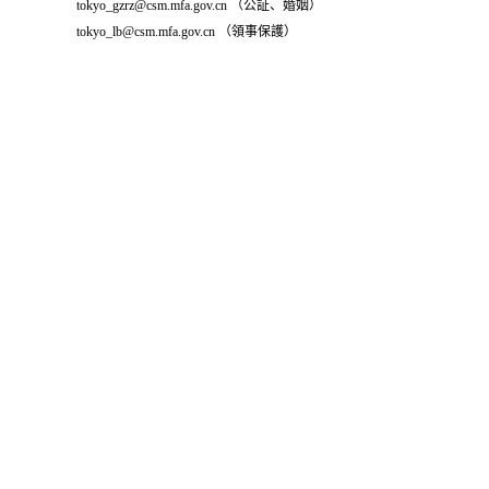
tokyo_gzrz@csm.mfa.gov.cn （公証、婚姻）
tokyo_lb@csm.mfa.gov.cn （領事保護）