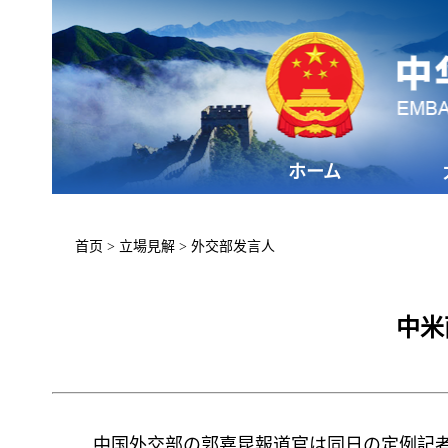
ホーム
首页
>
立場見解
>
外交部发言人
中米
中国外交部の郭嘉昆報道官は同日の定例記者