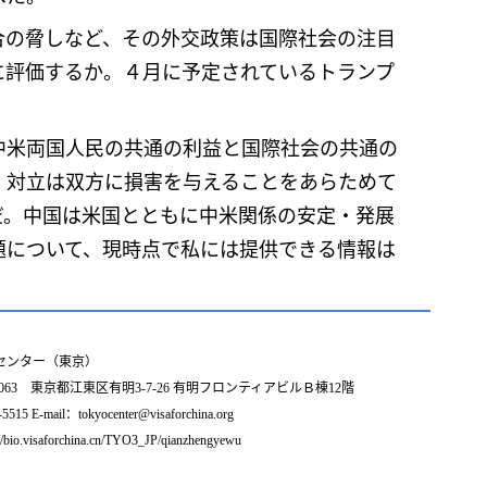
の脅しなど、その外交政策は国際社会の注目
に評価するか。４月に予定されているトランプ
中米両国人民の共通の利益と国際社会の共通の
、対立は双方に損害を与えることをあらためて
だ。中国は米国とともに中米関係の安定・発展
題について、現時点で私には提供できる情報は
センター（東京）
0063 東京都江東区有明3-7-26 有明フロンティアビルＢ棟12階
15 E-mail：tokyocenter@visaforchina.org
//bio.visaforchina.cn/TYO3_JP/qianzhengyewu