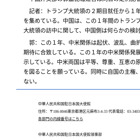
記者：トランプ大統領の２期目就任から１年
を集めている。中国は、この１年間のトラン
大統領の訪中に関して、中国側は何らかの検
郭：この１年、中米関係は起伏、波乱、曲折
期待に合致している。この１年の中米関係発
示している。中米両国は平等、尊重、互恵の
を図ることを願っている。同時に自国の主権
ない。
中華人民共和国駐日本国大使館
住所：〒106-0046東京都港区元麻布3-4-33 代表電話：03-3403-
各部門の内線番号はこちら
中華人民共和国駐日本国大使館領事部