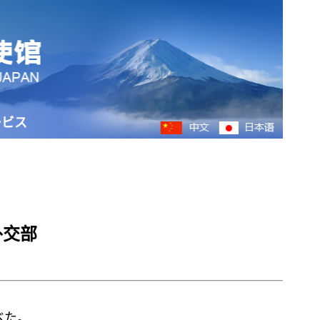
ービス
外交部
べた。