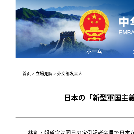
ホーム
首页
>
立場見解
>
外交部发言人
日本の「新型軍国主
林剣・報道官は同日の定例記者会見で日本が