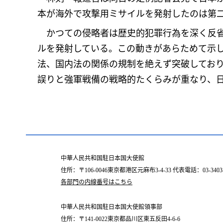
本が海外で攻撃用ミサイルを発射したのは第
かつての侵略者は歴史的犯罪行為を深く反省
ルを発射している。この動きがあらためて示
法、国内法の関係の規制を絶えず突破してお
誤りと強軍戦備の戦略的たくらみが重なり、
中華人民共和国駐日本国大使館
住所：〒106-0046東京都港区元麻布3-4-33 代表電話：03-3403-
各部門の内線番号はこちら
中華人民共和国駐日本国大使館領事部
住所：〒141-0022東京都品川区東五反田4-6-6