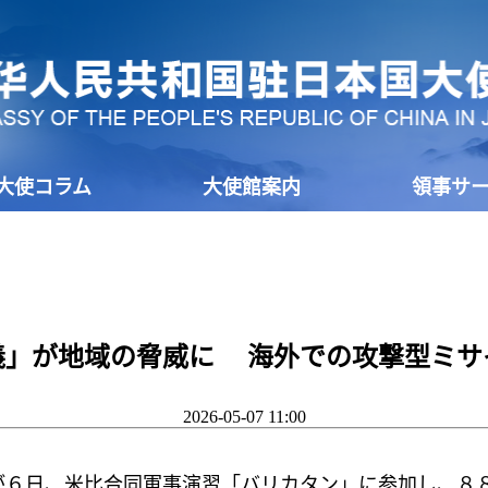
大使コラム
大使館案内
領事サ
義」が地域の脅威に 海外での攻撃型ミサ
2026-05-07 11:00
６日、米比合同軍事演習「バリカタン」に参加し、８