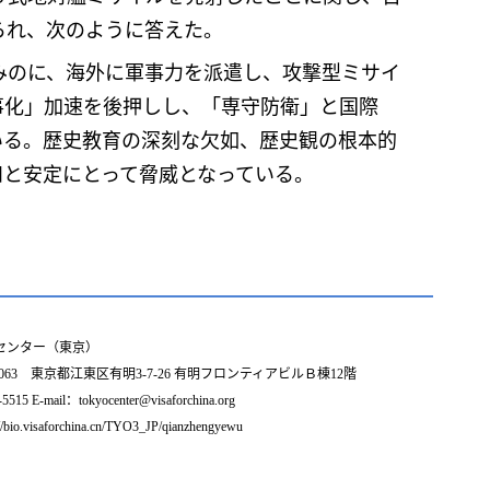
られ、次のように答えた。
みのに、海外に軍事力を派遣し、攻撃型ミサイ
事化」加速を後押しし、「専守防衛」と国際
いる。歴史教育の深刻な欠如、歴史観の根本的
和と安定にとって脅威となっている。
センター（東京）
0063 東京都江東区有明3-7-26 有明フロンティアビルＢ棟12階
15 E-mail：tokyocenter@visaforchina.org
//bio.visaforchina.cn/TYO3_JP/qianzhengyewu