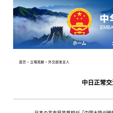
ホーム
首页
>
立場見解
>
外交部发言人
中日正常交