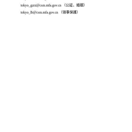
tokyo_gzrz@csm.mfa.gov.cn （公証、婚姻）
tokyo_lb@csm.mfa.gov.cn （領事保護）