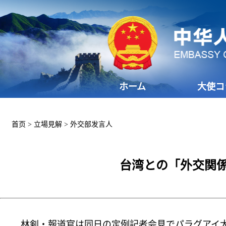
ホーム
大使コ
首页
>
立場見解
>
外交部发言人
台湾との「外交関
林剣・報道官は同日の定例記者会見でパラグアイ大