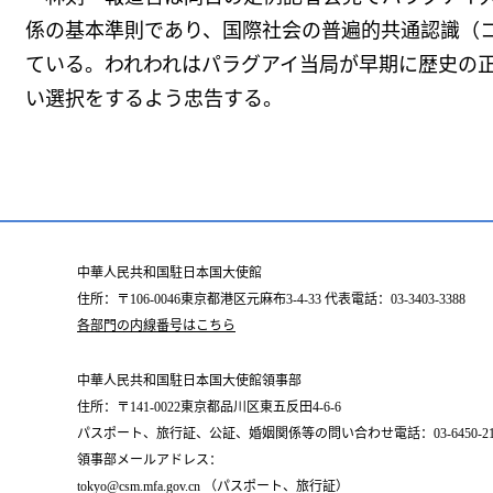
係の基本準則であり、国際社会の普遍的共通認識（
ている。われわれはパラグアイ当局が早期に歴史の
い選択をするよう忠告する。
中華人民共和国駐日本国大使館
住所：〒106-0046東京都港区元麻布3-4-33 代表電話：03-3403-3388
各部門の内線番号はこちら
中華人民共和国駐日本国大使館領事部
住所：〒141-0022東京都品川区東五反田4-6-6
パスポート、旅行証、公証、婚姻関係等の問い合わせ電話：03-6450-2196
領事部メールアドレス：
tokyo@csm.mfa.gov.cn （パスポート、旅行証）