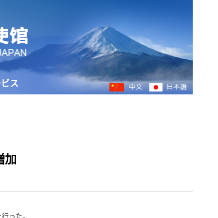
ービス
増加
を行った。