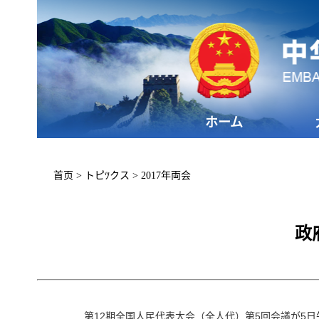
ホーム
首页
>
トピﾂクス
>
2017年両会
政
第12期全国人民代表大会（全人代）第5回会議が5