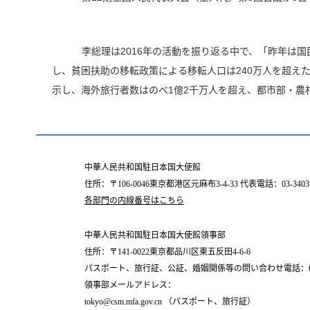
李総理は2016年の活動を振り返る中で、「昨年は国
し、貧困扶助の移転政策による移転人口は240万人を超え
示し、海外旅行者数はのべ1億2千万人を超え、都市部・農
中華人民共和国駐日本国大使館
住所：〒106-0046東京都港区元麻布3-4-33 代表電話：03-3403-
各部門の内線番号はこちら
中華人民共和国駐日本国大使館領事部
住所：〒141-0022東京都品川区東五反田4-6-6
パスポート、旅行証、公証、婚姻関係等の問い合わせ電話：03-6450
領事部メールアドレス：
tokyo@csm.mfa.gov.cn （パスポート、旅行証）