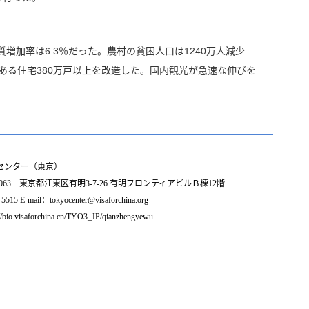
加率は6.3％だった。農村の貧困人口は1240万人減少
ある住宅380万戸以上を改造した。国内観光が急速な伸びを
センター（東京）
0063 東京都江東区有明3-7-26 有明フロンティアビルＢ棟12階
15 E-mail：tokyocenter@visaforchina.org
//bio.visaforchina.cn/TYO3_JP/qianzhengyewu