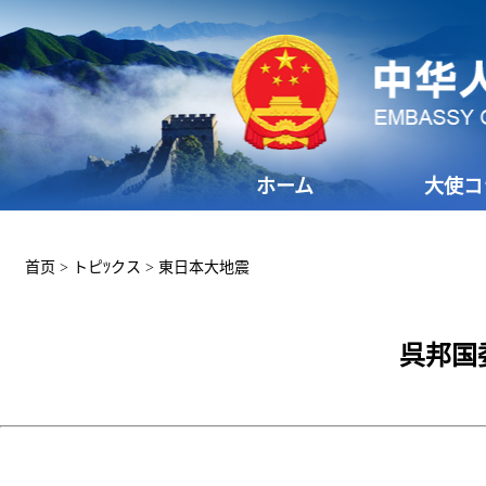
ホーム
大使コ
首页
>
トピﾂクス
>
東日本大地震
呉邦国