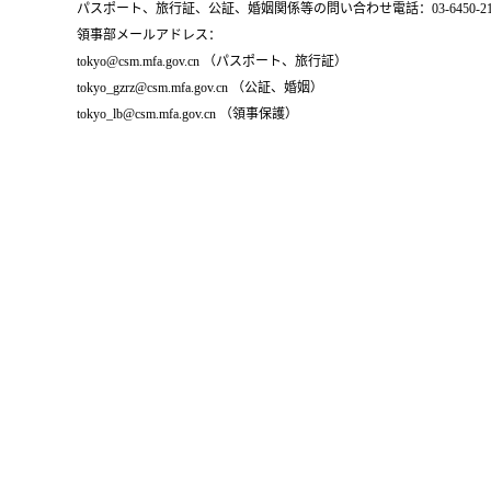
パスポート、旅行証、公証、婚姻関係等の問い合わせ電話：03-6450-2196
領事部メールアドレス：
tokyo@csm.mfa.gov.cn （パスポート、旅行証）
tokyo_gzrz@csm.mfa.gov.cn （公証、婚姻）
tokyo_lb@csm.mfa.gov.cn （領事保護）