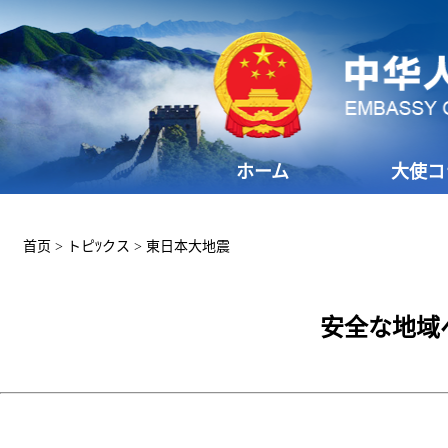
ホーム
大使コ
首页
>
トピﾂクス
>
東日本大地震
安全な地域