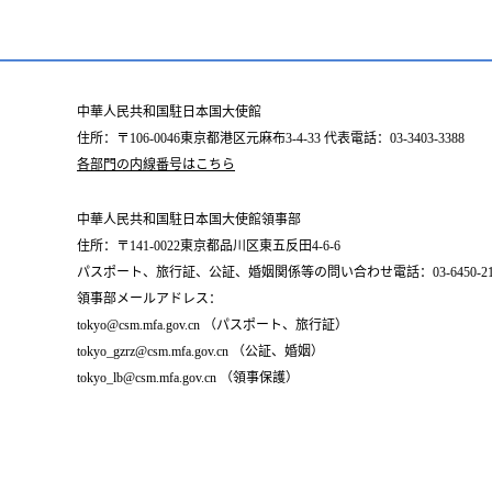
中華人民共和国駐日本国大使館
住所：〒106-0046東京都港区元麻布3-4-33 代表電話：03-3403-3388
各部門の内線番号はこちら
中華人民共和国駐日本国大使館領事部
住所：〒141-0022東京都品川区東五反田4-6-6
パスポート、旅行証、公証、婚姻関係等の問い合わせ電話：03-6450-2196
領事部メールアドレス：
tokyo@csm.mfa.gov.cn （パスポート、旅行証）
tokyo_gzrz@csm.mfa.gov.cn （公証、婚姻）
tokyo_lb@csm.mfa.gov.cn （領事保護）