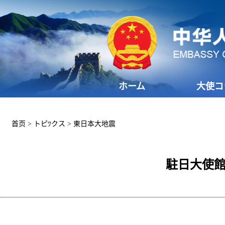
ホーム
大使コ
首页
>
トピﾂクス
>
東日本大地震
駐日大使館