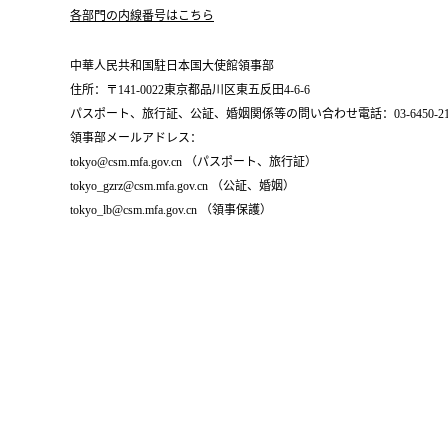
各部門の内線番号はこちら
中華人民共和国駐日本国大使館領事部
住所：〒141-0022東京都品川区東五反田4-6-6
パスポート、旅行証、公証、婚姻関係等の問い合わせ電話：03-6450-2196
領事部メールアドレス：
tokyo@csm.mfa.gov.cn （パスポート、旅行証）
tokyo_gzrz@csm.mfa.gov.cn （公証、婚姻）
tokyo_lb@csm.mfa.gov.cn （領事保護）