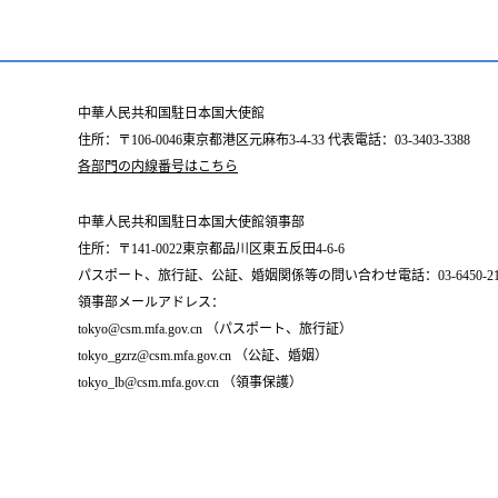
中華人民共和国駐日本国大使館
住所：〒106-0046東京都港区元麻布3-4-33 代表電話：03-3403-3388
各部門の内線番号はこちら
中華人民共和国駐日本国大使館領事部
住所：〒141-0022東京都品川区東五反田4-6-6
パスポート、旅行証、公証、婚姻関係等の問い合わせ電話：03-6450-2196
領事部メールアドレス：
tokyo@csm.mfa.gov.cn （パスポート、旅行証）
tokyo_gzrz@csm.mfa.gov.cn （公証、婚姻）
tokyo_lb@csm.mfa.gov.cn （領事保護）