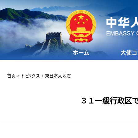
ホーム
大使コ
首页
>
トピﾂクス
>
東日本大地震
３１一級行政区