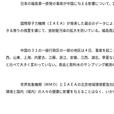
日本の福島第一原発の事故が中国に与える影響について、
国際原子力機関（ＩＡＥＡ）が発表した最近のデータによ
きる限りの措置を講じて、放射能汚染の拡大を防いでいる。福島周
中国の３１の一級行政区の一部の地区は４日、事故を起こ
西、山東、上海、内蒙古、江蘇、浙江、安徽、江西、湖北、寧夏な
と比べて大きく変わっていない。食品と飲料水のサンプリング観測
世界気象機関（ＷＭＯ）とＩＡＥＡの北京地域環境緊急対
環境と国内（域内）の人々の健康に影響を与えることはなく、いか