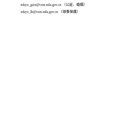
tokyo_gzrz@csm.mfa.gov.cn （公証、婚姻）
tokyo_lb@csm.mfa.gov.cn （領事保護）