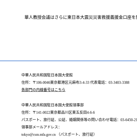
華人教授会議はさらに東日本大震災災害救援義援金口座を
中華人民共和国駐日本国大使館
住所：〒106-0046東京都港区元麻布3-4-33 代表電話：03-3403-3388
各部門の内線番号はこちら
中華人民共和国駐日本国大使館領事部
住所：〒141-0022東京都品川区東五反田4-6-6
パスポート、旅行証、公証、婚姻関係等の問い合わせ電話：03-6450-2196
領事部メールアドレス：
tokyo@csm.mfa.gov.cn （パスポート、旅行証）