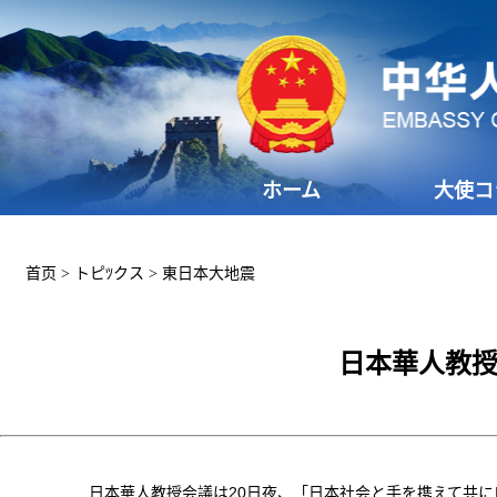
ホーム
大使コ
首页
>
トピﾂクス
>
東日本大地震
日本華人教授
日本華人教授会議は20日夜、「日本社会と手を携えて共に