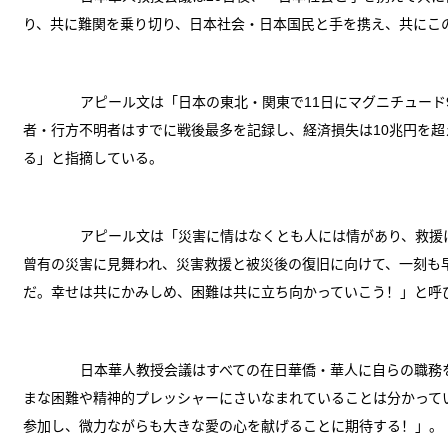
り、共に難関を乗り切り、日本社会・日本国民と手を携え、共にこ
アピール文は「日本の東北・関東で11日にマグニチュード
者・行方不明者はすでに戦後最多を記録し、経済損失は10兆円を
る」と指摘している。
アピール文は「災害に情はなくとも人には情があり、救援
曾有の災害に見舞われ、災害救援と被災後の復旧に向けて、一刻も
だ。幸せは共にかみしめ、困難は共に立ち向かっていこう！」と呼
日本華人教授会議はすべての在日華僑・華人に自らの職務を
まな困難や精神的プレッシャーにさいなまれていることは分かって
参加し、微力ながらも大きな愛の心を献げることに期待する！」。