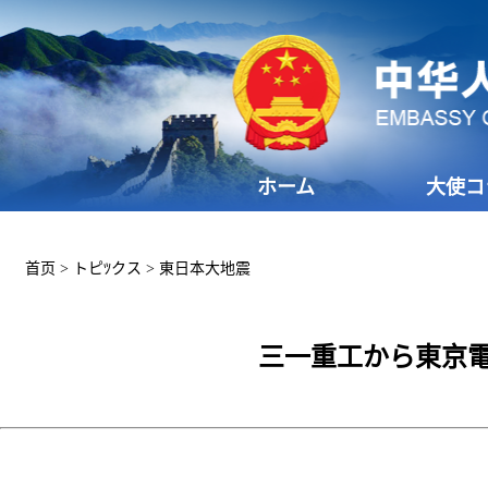
ホーム
大使コ
首页
>
トピﾂクス
>
東日本大地震
三一重工から東京