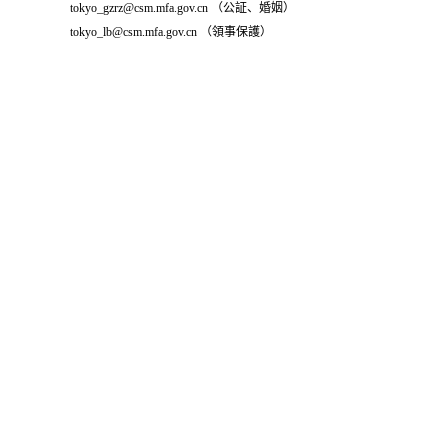
tokyo_gzrz@csm.mfa.gov.cn （公証、婚姻）
tokyo_lb@csm.mfa.gov.cn （領事保護）