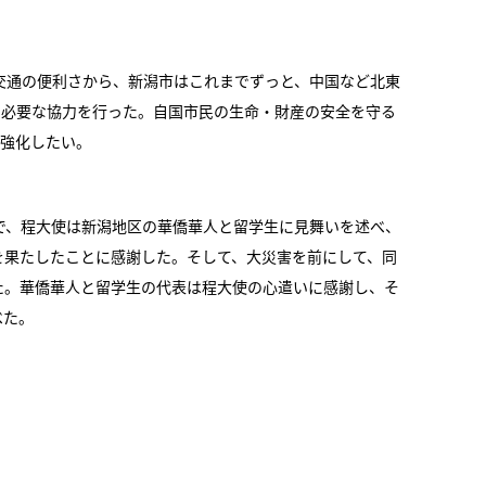
交通の便利さから、新潟市はこれまでずっと、中国など北東
、必要な協力を行った。自国市民の生命・財産の安全を守る
を強化したい。
で、程大使は新潟地区の華僑華人と留学生に見舞いを述べ、
を果たしたことに感謝した。そして、大災害を前にして、同
た。華僑華人と留学生の代表は程大使の心遣いに感謝し、そ
べた。