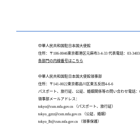
中華人民共和国駐日本国大使館
住所：〒106-0046東京都港区元麻布3-4-33 代表電話：03-3403-
各部門の内線番号はこちら
中華人民共和国駐日本国大使館領事部
住所：〒141-0022東京都品川区東五反田4-6-6
パスポート、旅行証、公証、婚姻関係等の問い合わせ電話：03-6450
領事部メールアドレス：
tokyo@csm.mfa.gov.cn （パスポート、旅行証）
tokyo_gzrz@csm.mfa.gov.cn （公証、婚姻）
tokyo_lb@csm.mfa.gov.cn （領事保護）