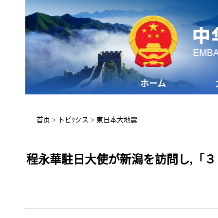
ホーム
首页
>
トピﾂクス
>
東日本大地震
程永華駐日大使が新潟を訪問し,「