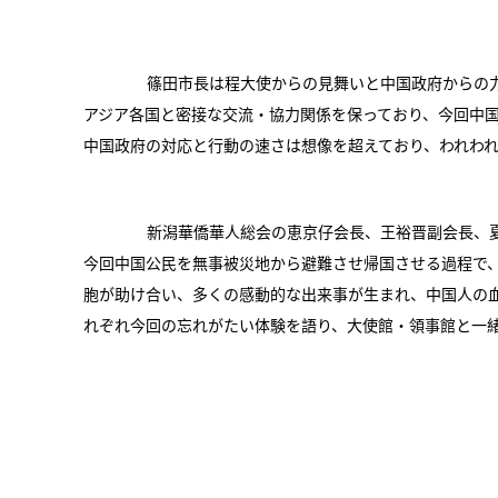
篠田市長は程大使からの見舞いと中国政府からの力
アジア各国と密接な交流・協力関係を保っており、今回中
中国政府の対応と行動の速さは想像を超えており、われわ
新潟華僑華人総会の恵京仔会長、王裕晋副会長、夏
今回中国公民を無事被災地から避難させ帰国させる過程で
胞が助け合い、多くの感動的な出来事が生まれ、中国人の
れぞれ今回の忘れがたい体験を語り、大使館・領事館と一