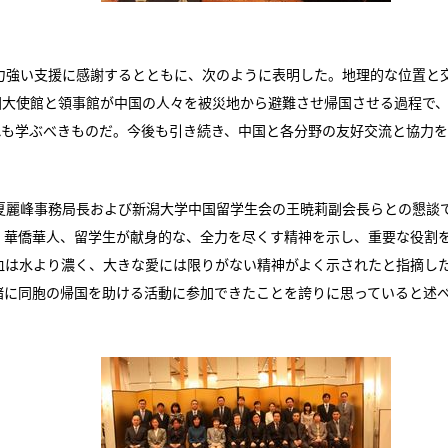
強い支援に感謝するとともに、次のように表明した。地理的な位置と
国大使館と領事館が中国の人々を被災地から避難させ帰国させる過程で
れも学ぶべきものだ。今後も引き続き、中国と各分野の友好交流と協力
麗峰事務局長および新潟大学中国留学生会の王暁莉副会長らとの懇談
、華僑華人、留学生が献身的な、全力を尽くす精神を示し、重要な役割
血は水より濃く、大きな愛には限りがない精神がよく示されたと指摘し
緒に同胞の帰国を助ける活動に参加できたことを誇りに思っていると述