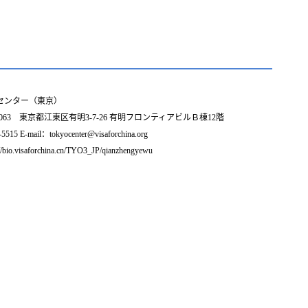
センター（東京）
0063 東京都江東区有明3-7-26 有明フロンティアビルＢ棟12階
15 E-mail：tokyocenter@visaforchina.org
//bio.visaforchina.cn/TYO3_JP/qianzhengyewu