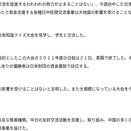
流を促進するわれわれの努力が止まることはない」、今週訪中した日
わたり資金支援する各種日中民間交流事業は大地震の影響を受けること
本知識クイズ大会を見学し、学生と交流した。
的としたこの大会の２０１１年度の日程は２１日、貴陽で終了した。
人余りの優勝者は日本財団の資金援助で訪日する。
影響を受けることはないと言明した。また大規模になっている大会を
名な慈善機関。中日の友好交流活動を支援し、取り組み、中国の多く
励事業を設けた。