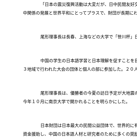
「日本の震災復興活動は大変だが、日中民間友好交
中関係の発展と世界平和にとってプラスで、財団が長期に
尾形理事長は長春、上海などの大学で「笹川杯」日
中国の学生の日本語学習と日本理解を促すことを目
３地域で行われた大会の団体と個人の部に参加した。２０
尾形理事長は、優勝者の今夏の訪日予定が大地震の
今年１０月に南京大学で開かれることを明らかにした。
日本財団は日本最大の民間公益団体で、世界的に有
資金援助し、中国の日本語人材と研究者のために多くの奨