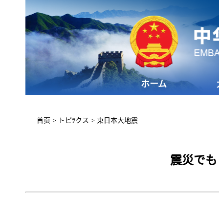
ホーム
首页
>
トピﾂクス
>
東日本大地震
震災でも