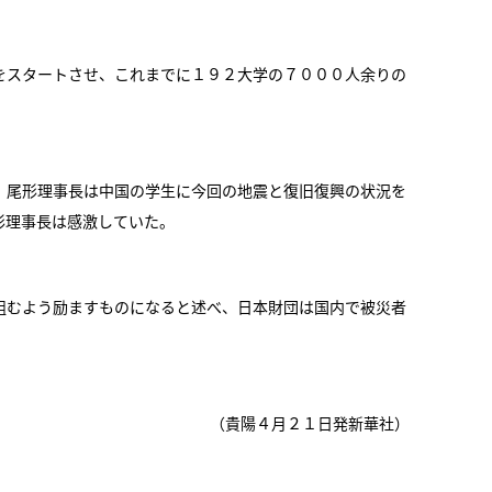
をスタートさせ、これまでに１９２大学の７０００人余りの
。尾形理事長は中国の学生に今回の地震と復旧復興の状況を
形理事長は感激していた。
組むよう励ますものになると述べ、日本財団は国内で被災者
（貴陽４月２１日発新華社）