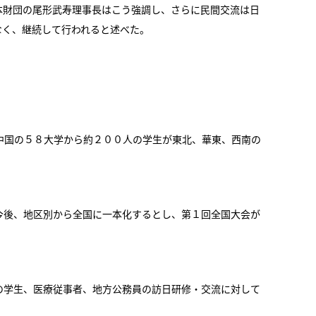
本財団の尾形武寿理事長はこう強調し、さらに民間交流は日
なく、継続して行われると述べた。
中国の５８大学から約２００人の学生が東北、華東、西南の
今後、地区別から全国に一本化するとし、第１回全国大会が
の学生、医療従事者、地方公務員の訪日研修・交流に対して