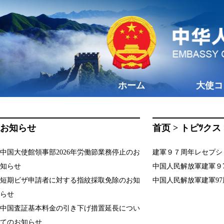
ホーム
大使コ
お知らせ
首页
>
トピﾂクス
中国大使館領事部2026年労働節業務停止のお
建軍９７周年レセプション
知らせ
中国人民解放軍建軍９7
短期ビザ申請者に対する指紋採取免除のお知
中国人民解放軍建軍97
らせ
中国査証基本料金の引き下げ措置延長につい
てのお知らせ