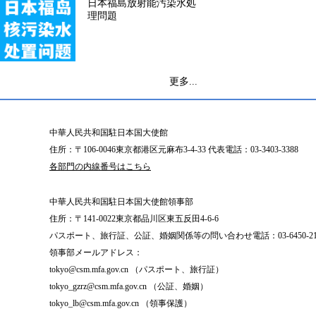
日本福島放射能汚染水処
理問題
更多...
中華人民共和国駐日本国大使館
住所：〒106-0046東京都港区元麻布3-4-33 代表電話：03-3403-3388
各部門の内線番号はこちら
中華人民共和国駐日本国大使館領事部
住所：〒141-0022東京都品川区東五反田4-6-6
パスポート、旅行証、公証、婚姻関係等の問い合わせ電話：03-6450-2196
領事部メールアドレス：
tokyo@csm.mfa.gov.cn （パスポート、旅行証）
tokyo_gzrz@csm.mfa.gov.cn （公証、婚姻）
tokyo_lb@csm.mfa.gov.cn （領事保護）