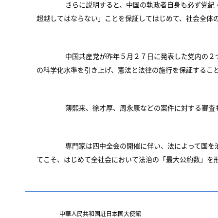
さらに説明すると、中国の執政者自身も必ず党紀・
超越してはならない」ことを保証してはじめて、社会全体
中国共産党が昨年５月２７日に発表した党内の２つ
の科学化水準を引き上げ、憲法と法律の施行を保証するこ
薄熙来、徐才厚、周永康などの案件に対する審査も
専門家は四中全会の開催に伴い、法によって国を治
てこそ、はじめて全社会において法治の「最大公約数」を
中華人民共和国駐日本国大使館