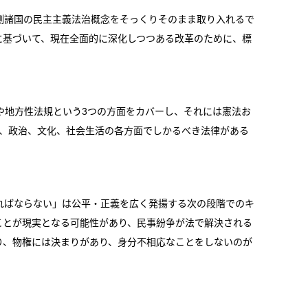
側諸国の民主主義法治概念をそっくりそのまま取り入れるで
に基づいて、現在全面的に深化しつつある改革のために、標
地方性法規という3つの方面をカバーし、それには憲法お
済、政治、文化、社会生活の各方面でしかるべき法律がある
ればならない」は公平・正義を広く発揚する次の段階でのキ
ことが現実となる可能性があり、民事紛争が法で解決される
り、物権には決まりがあり、身分不相応なことをしないのが