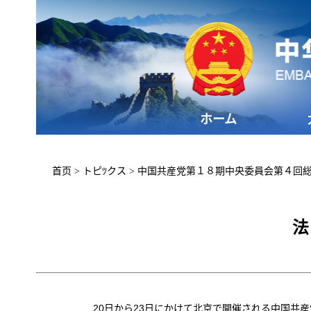
ホーム
首页
>
トピﾂクス
>
中国共産党第１８期中央委員会第４回
法
20日から23日にかけて北京で開催される中国共産