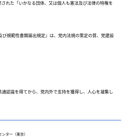
述された「いかなる団体、又は個人も憲法及び法律の特権を
及び規範性書類届出規定』は、党内法規の策定の質、党建設
共通認識を得てから、党内外で支持を獲得し、人心を凝集し
センター（東京）