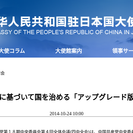
大使コラム
大使館案内
領事サ
総会
に基づいて国を治める「アップグレード
2014-10-24 10:00
党第１８期中央委員会第４回全体会議(四中全会)は、中国共産党中央