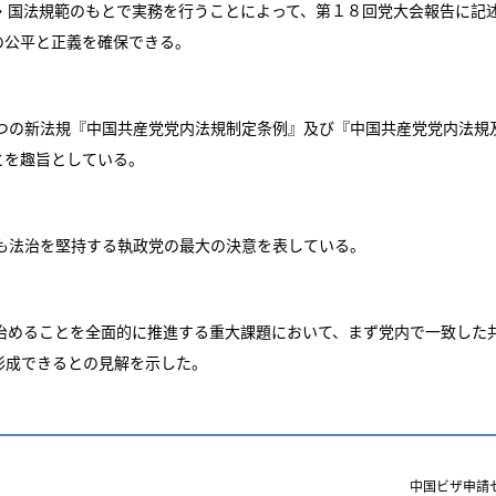
国法規範のもとで実務を行うことによって、第１８回党大会報告に記
の公平と正義を確保できる。
の新法規『中国共産党党内法規制定条例』及び『中国共産党党内法規
とを趣旨としている。
法治を堅持する執政党の最大の決意を表している。
めることを全面的に推進する重大課題において、まず党内で一致した
形成できるとの見解を示した。
中国ビザ申請