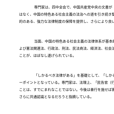
専門家は、四中全会で、中国共産党中央の文書が「
はなく、中国の特色ある社会主義の法治への道を引き続き
的のある、強力な法律制度の保障を提供し、さらにより良
当面、中国の特色ある社会主義の法律体系が基本的
よび憲法関連法、行政法、刑法、民法商法、経済法、社会
ことが、ほぼなし遂げられている。
「しかるべき法律がある」を基礎として、「しかる
ーポイントとなっている。専門家は、法理上、「民告官（
ことは、すでにまれなことではない。今後は善行を施せば
さらに共通認識となるだろうと指摘している。