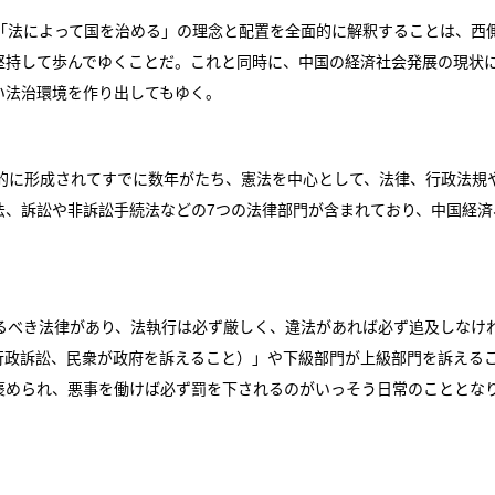
法によって国を治める」の理念と配置を全面的に解釈することは、西
堅持して歩んでゆくことだ。これと同時に、中国の経済社会発展の現状
い法治環境を作り出してもゆく。
に形成されてすでに数年がたち、憲法を中心として、法律、行政法規や
法、訴訟や非訴訟手続法などの7つの法律部門が含まれており、中国経
べき法律があり、法執行は必ず厳しく、違法があれば必ず追及しなけ
行政訴訟、民衆が政府を訴えること）」や下級部門が上級部門を訴える
褒められ、悪事を働けば必ず罰を下されるのがいっそう日常のこととな