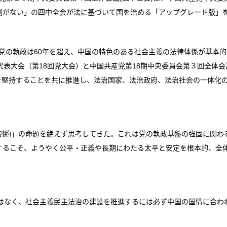
例がない」の四中全会が法に基づいて国を治める「アップグレード版」
党の執政は60年を超え、中国の特色のある社会主義の法律体係が基本
代表大会（第18回党大会）と中国共産党第18期中央委員会第３回全体会
を堅持することを共に推進し、法治国家、法治政府、法治社会の一体化
約」の命題を絶えず思考してきた。これは党の執政基盤の強固に関わ
するこそ、ようやく公平・正義や長期にわたる太平と安定を根本的、全
なく、社会主義民主法治の建設を推進するには必ず中国の国情に合わ