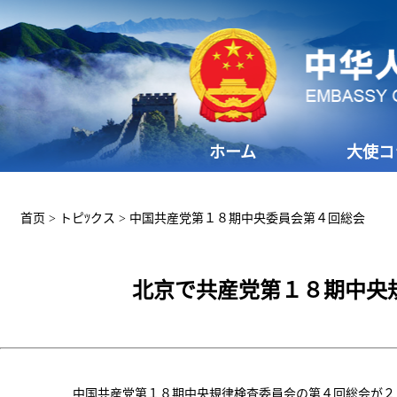
ホーム
大使コ
首页
>
トピﾂクス
>
中国共産党第１８期中央委員会第４回総会
北京で共産党第１８期中央
中国共産党第１８期中央規律検査委員会の第４回総会が２