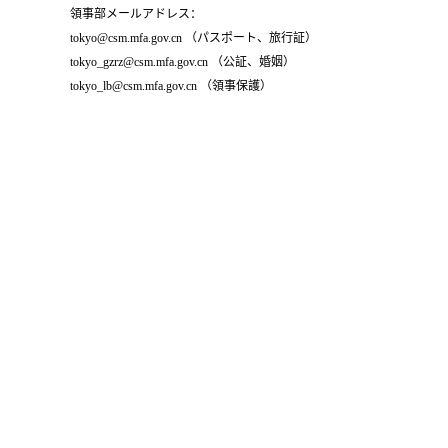
領事部メールアドレス：
tokyo@csm.mfa.gov.cn （パスポート、旅行証）
tokyo_gzrz@csm.mfa.gov.cn （公証、婚姻）
tokyo_lb@csm.mfa.gov.cn （領事保護）