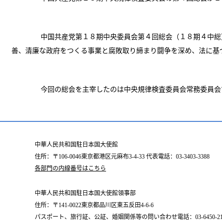
中国共産党第１８期中央委員会第４回総会（１８期４中総
善、清廉な政府をつくる事業と腐敗取り締まり闘争を深め、法に基
今回の総会を主宰したのは中央規律検査委員会常務委員会
中華人民共和国駐日本国大使館
住所：〒106-0046東京都港区元麻布3-4-33 代表電話：03-3403-3388
各部門の内線番号はこちら
中華人民共和国駐日本国大使館領事部
住所：〒141-0022東京都品川区東五反田4-6-6
パスポート、旅行証、公証、婚姻関係等の問い合わせ電話：03-6450-2196