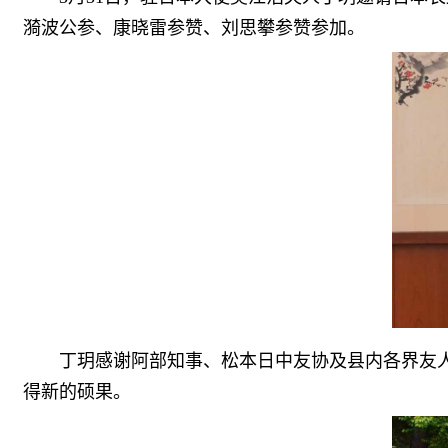
漪波公参、康晓雷参赞、刘思攀参赞参加。
丁玥感谢阿部知事、松本日中友协及县内各界友
得新的硕果。