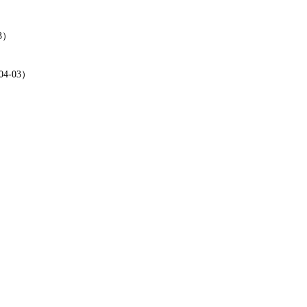
3）
-03）