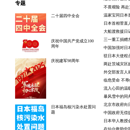
专题
不畏艰险 再赴灾区
温家宝同日本首相
二十届四中全会
日本首相菅直人
大船渡救援日记（2
三一重工捐赠东
庆祝中国共产党成立100
周年
中国加强对日本
驻日本大使程永
庆祝建军98周年
两赴茨城灾区的经
外交部发言人就日
临危受命 不辱使命
流入心田的温暖 
暴风雪中的同舟共
北京市政府向日本
日本福岛核污染水处置问
题
中国政府无偿援
日本华人教授会
在仙台救助中国公