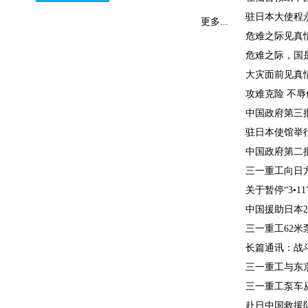
驻日本大使程永华
更多...
危难之际见真情
危难之际，国是我
大灾面前见真情
攻难克险 不辱使命
中国政府第三批
驻日本使馆举行3
中国政府第二批
三一重工向日方
关于暂停“3•1
中国援助日本2万
三一重工62米泵
长篇通讯：战斗
三一重工与东京
三一重工泵车从
赴日中国救援队