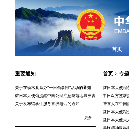
首页
重要通知
首页
>
专
关于在枥木县举办“一日领事部”活动的通知
驻日本大使程永
驻日本大使馆提醒中国公民注意防范地震灾害
中日双方签署援日
关于发布留学生服务直线电话的通知
菅直人在中国媒体
驻日本大使程永华
更多...
驻日本大使夫人
雕琢精神世界底色