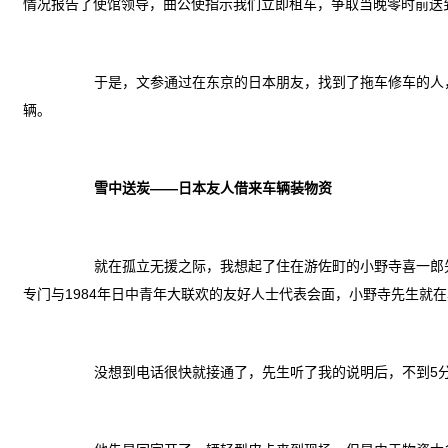
情况报告了使馆领导，曲公使指示我们立即租车，争取当晚零时前送
于是，文参通过在东京的日本朋友，找到了拖车修车的人
辆。
雪中送炭——日本友人借来车辆装物资
就在孤立无援之际，我想起了住在游佐町的小野寺喜一郎先
专门与1984年日中青年大联欢的友好人士代表会面，小野寺先生就
没想到电话很快就接通了，先生听了我的说明后，不到5