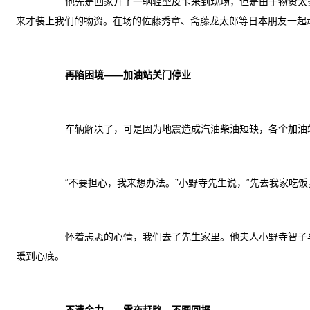
他先是回家开了一辆轻型皮卡来到现场，但是由于物资太
来才装上我们的物资。在场的佐藤秀章、斋藤龙太郎等日本朋友一起
再陷困境——加油站关门停业
车辆解决了，可是因为地震造成汽油柴油短缺，各个加油
“不要担心，我来想办法。”小野寺先生说，“先去我家吃
怀着忐忑的心情，我们去了先生家里。他夫人小野寺智子
暖到心底。