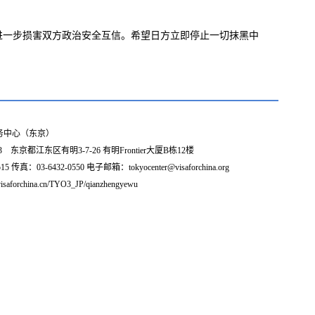
进一步损害双方政治安全互信。希望日方立即停止一切抹黑中
务中心（东京）
3 东京都江东区有明3-7-26 有明Frontier大厦B栋12楼
5 传真：03-6432-0550 电子邮箱：tokyocenter@visaforchina.org
isaforchina.cn/TYO3_JP/qianzhengyewu