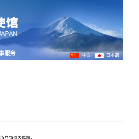
事服务
钓鱼岛领海内巡航。