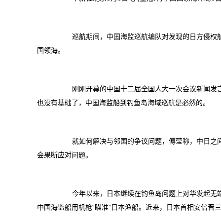
巡航期间，中国海监巡航编队对发现的日方侵权船
国领海。
刚刚开幕的中国十二届全国人大一次会议新闻发言人傅
也没有基础了，中国海监船到钓鱼岛海域巡航是必然的。
就如何解决与邻国的争议问题，傅莹称，中日之间分
会果断应对问题。
今年以来，日本继续在钓鱼岛问题上对华发起无端挑衅
中国海监船用机枪“瞄准”日本渔船。近来，日本首相安倍晋三