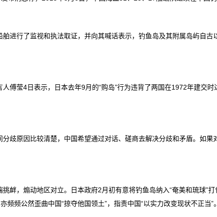
舶进行了监视和执法取证，并向其喊话表示，钓鱼岛及其附属岛屿自古以
莹4日表示，日本去年9月的“购岛”行为违背了两国在1972年建交
歧原因比较清楚，中国希望通过对话、磋商去解决分歧和矛盾。如果对方
，煽动地区对立。日本政府2月初有意将钓鱼岛纳入“奄美和琉球”打包申
亦频频公然歪曲中国“掠夺他国领土”，指责中国“以实力改变现状不正当”