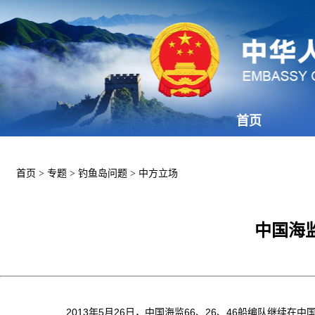
首页
首页
>
专题
>
钓鱼岛问题
>
中方立场
中国海监
2013年5月26日，中国海监66、26、46船编队继续在中