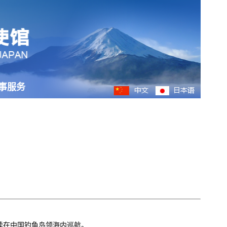
事服务
续在中国钓鱼岛
领海
内巡航。