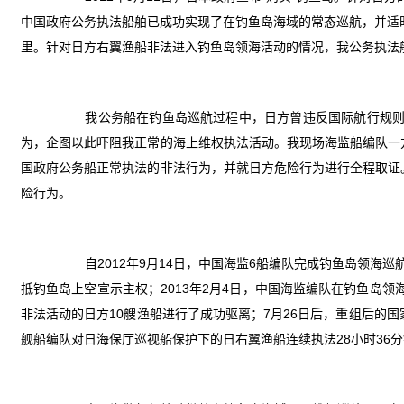
中国政府公务执法船舶已成功实现了在钓鱼岛海域的常态巡航，并适时组
里。针对日方右翼渔船非法进入钓鱼岛领海活动的情况，我公务执法
我公务船在钓鱼岛巡航过程中，日方曾违反国际航行规则，
为，企图以此吓阻我正常的海上维权执法活动。我现场海监船编队一
国政府公务船正常执法的非法行为，并就日方危险行为进行全程取证
险行为。
自2012年9月14日，中国海监6船编队完成钓鱼岛领海巡
抵钓鱼岛上空宣示主权；2013年2月4日，中国海监编队在钓鱼岛领
非法活动的日方10艘渔船进行了成功驱离；7月26日后，重组后的
舰船编队对日海保厅巡视船保护下的日右翼渔船连续执法28小时36