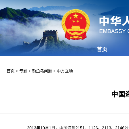
首页
首页
>
专题
>
钓鱼岛问题
>
中方立场
中国
2013年10月1日，
中国海警
2151、1126、2113、2