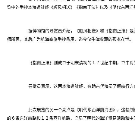
览中的手抄本海道针经《顺风相送》《指南正法》以及《明代东西洋
据博物馆的导赏员介绍，《顺风相送》和《指南正法》是记
师所著，其后广为航海商旅手抄备用，迄今仅牛津收藏的孤本存世。《
《指南正法》则成书于明末清初的１７世纪中期，书中对钓鱼
导赏员表示，这两本海道针经，有助古代海员了解航行方向
此次展览的另一个亮点是《明代东西洋航海图》，这幅制作
的６条东洋航路和１２条西洋航路，凸显了明代的海洋贸易活动和中