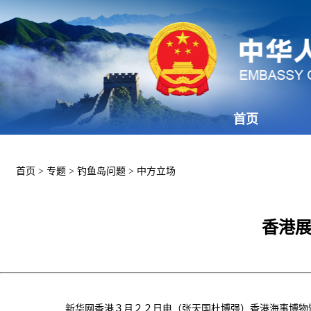
首页
首页
>
专题
>
钓鱼岛问题
>
中方立场
香港展
新华网香港３月２２日电（张天国杜博强）香港海事博物馆和