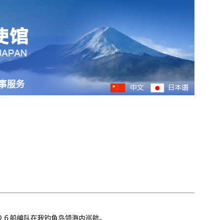
事服务
０６船编队在我钓鱼岛领海内巡航。