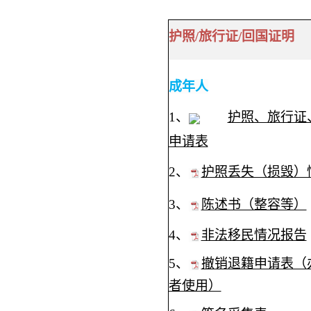
护照/旅行证/回国证明
成年人
1、
护照、旅行证
申请表
2、
护照丢失（损毁）
3、
陈述书（整容等）
4、
非法移民情况报告
5、
撤销退籍申请表（
者使用）