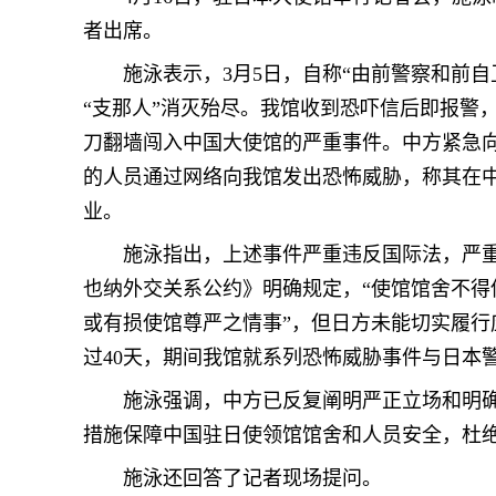
者出席。
施泳表示，3月5日，自称“由前警察和前
“支那人”消灭殆尽。我馆收到恐吓信后即报警
刀翻墙闯入中国大使馆的严重事件。中方紧急向
的人员通过网络向我馆发出恐怖威胁，称其在
业。
施泳指出，上述事件严重违反国际法，严
也纳外交关系公约》明确规定，“使馆馆舍不得
或有损使馆尊严之情事”，但日方未能切实履
过40天，期间我馆就系列恐怖威胁事件与日本
施泳强调，中方已反复阐明严正立场和明
措施保障中国驻日使领馆馆舍和人员安全，杜
施泳还回答了记者现场提问。