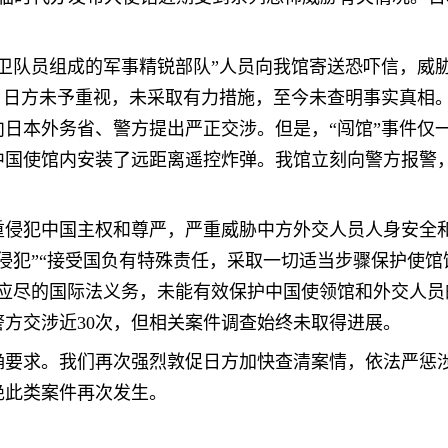
自卫队员组成的军事精锐部队”人员向我馆寄送恐吓信，威
，日方未予重视，未采取有力措施，至今未查明事实真相。
日本外务省、警方提出严正交涉。但是，“闯馆”事件仅一周
中国使馆内安装了远距离遥控炸弹。我馆立刻向警方报警
重侵犯中国主权和尊严，严重威胁中方外交人员人身安全
侵犯”“接受国负有特殊责任，采取一切适当步骤保护使
行应尽的国际法义务，未能有效保护中国使领馆和外交人
警方交涉近30次，但相关案件调查始终未取得进展。
确要求。我们再次强烈敦促日方加快查清案情，依法严惩
绝此类案件再次发生。