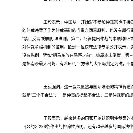
王毅表示，中国从一开始就不参加仲裁案也不接受
的仲裁违背了作为仲裁基础的当事方同意原则，也没有履行
“禁止反言”的国际法准则。第二，尽管提出仲裁的事项均经
对仲裁争端机制的滥用。欧洲一位权威法律专家公开表示，
没有先例，犹如“把马车放在马匹之前”，纯属本末倒置。第
是把南沙最大岛屿、有着50万平方米的太平岛判定为礁，不
王毅强调，这一裁决显然与国际法治的精神背道而
就是“三个不合法”：一是仲裁的提起不合法；二是仲裁庭的
王毅表示，越来越多的国家开始认识到仲裁案的本
《公约》298条作出的排除性声明。还有越来越多的国际法