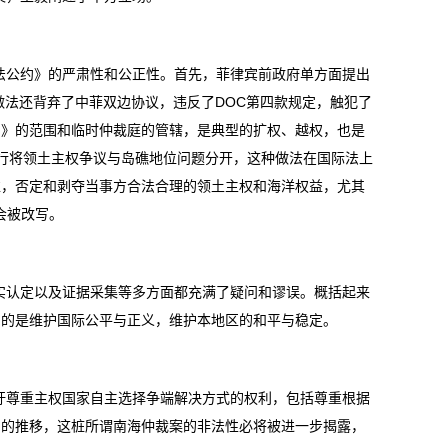
公约》的严肃性和公正性。首先，菲律宾前政府单方面提出
法还背弃了中菲双边协议，违反了DOC第四款规定，触犯了
约》的范围和临时仲裁庭的管辖，是典型的扩权、越权，也是
行将领土主权争议与岛礁地位问题分开，这种做法在国际法上
准，否定和剥夺当事方合法合理的领土主权和海洋权益，尤其
会被改写。
认定以及证据采集等多方面都充满了疑问和谬误。概括起来
目的是维护国际公平与正义，维护本地区的和平与稳定。
尊重主权国家自主选择争端解决方式的权利，包括尊重根据
间的推移，这桩所谓南海仲裁案的非法性必将被进一步揭露，