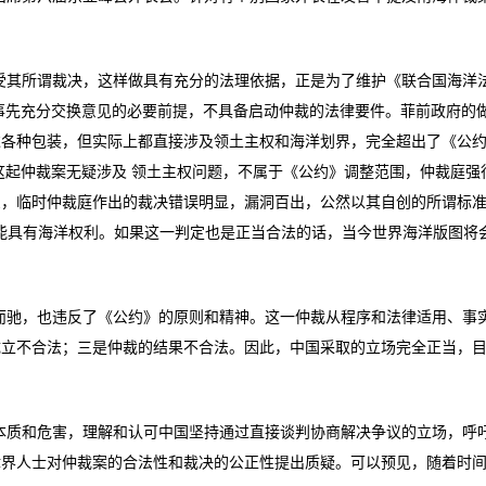
其所谓裁决，这样做具有充分的法理依据，正是为了维护《联合国海洋法
事先充分交换意见的必要前提，不具备启动仲裁的法律要件。菲前政府的做
过各种包装，但实际上都直接涉及领土主权和海洋划界，完全超出了《公
这起仲裁案无疑涉及 领土主权问题，不属于《公约》调整范围，仲裁庭强
三，临时仲裁庭作出的裁决错误明显，漏洞百出，公然以其自创的所谓标
能具有海洋权利。如果这一判定也是正当合法的话，当今世界海洋版图将
驰，也违反了《公约》的原则和精神。这一仲裁从程序和法律适用、事实
成立不合法；三是仲裁的结果不合法。因此，中国采取的立场完全正当，
质和危害，理解和认可中国坚持通过直接谈判协商解决争议的立场，呼吁
律界人士对仲裁案的合法性和裁决的公正性提出质疑。可以预见，随着时