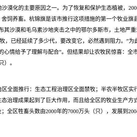
漠化的主要原因之一。为了恢复和保护生态植被，200
，舍饲养畜。杭锦旗是该市推行这项措施的第一个牧业旗
库布其沙漠和毛乌素沙地夹击之中的鄂尔多斯市，土地严
放牧，已经延续了多少代，要改变它，必然遇到阻力。”
的心情给予了理解与配合”。但结果却让农牧民惊喜：全市
（只）。
区全面推行：生态工程治理区全面禁牧；半农半牧区实行
生态治理成果起到了巨大作用，而且给全区的牧业生产方
区牲畜头数由2000年的7000万头（只），发展到200