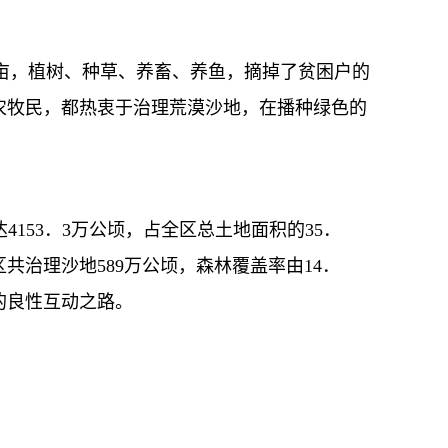
亩，植树、种草、养畜、养鱼，摘掉了贫困户的
农牧民，都热衷于治理荒漠沙地，在播种绿色的
53．3万公顷，占全区总土地面积的35．
区共治理沙地589万公顷，森林覆盖率由14．
的良性互动之路。