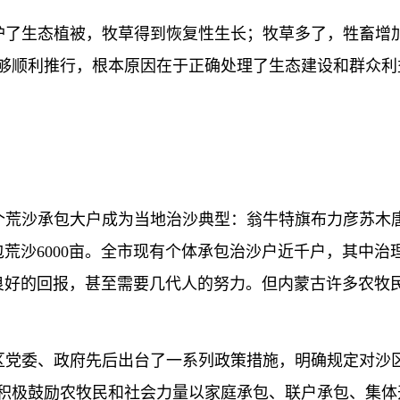
了生态植被，牧草得到恢复性生长；牧草多了，牲畜增加
够顺利推行，根本原因在于正确处理了生态建设和群众利
沙承包大户成为当地治沙典型：翁牛特旗布力彦苏木唐八
包荒沙6000亩。全市现有个体承包治沙户近千户，其中治理
良好的回报，甚至需要几代人的努力。但内蒙古许多农牧
党委、政府先后出台了一系列政策措施，明确规定对沙区
，积极鼓励农牧民和社会力量以家庭承包、联户承包、集