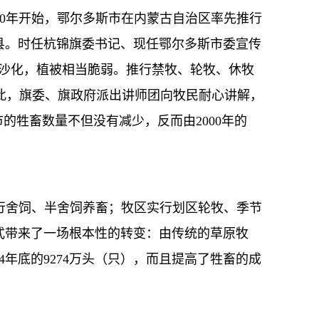
0年开始，鄂尔多斯市在内蒙古自治区率先推行
县。时任杭锦旗委书记、现任鄂尔多斯市委宣传
重沙化，植被相当脆弱。推行禁牧、轮牧、休牧
为此，旗委、旗政府派出讲师团向牧民耐心讲解，
的牲畜数量不但没有减少，反而由2000年的
舍饲、半舍饲养畜；牧区实行划区轮牧、季节
式带来了一场根本性的转变：由传统的草原牧
4年底的9274万头（只），而且提高了牲畜的成