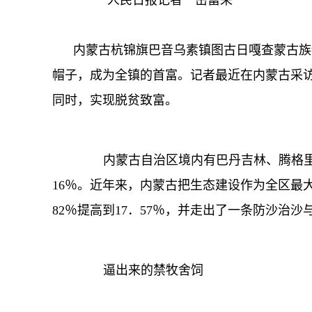
人民日报记者 岳富荣
内蒙古杭锦旗巴音乌素镇图古日嘎查蒙古族牧
帽子，成为全镇的首富。记者最近在内蒙古采
同时，实现脱贫致富。
内蒙古自治区境内有巴丹吉林、腾格里等
16％。近年来，内蒙古把生态建设作为全区最大的
82％提高到17．57％，并走出了一条防沙
逼出来的禁牧舍饲