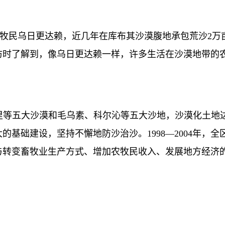
民乌日更达赖，近几年在库布其沙漠腹地承包荒沙2万
访时了解到，像乌日更达赖一样，许多生活在沙漠地带的
五大沙漠和毛乌素、科尔沁等五大沙地，沙漠化土地达41
基础建设，坚持不懈地防沙治沙。1998—2004年，全
治沙与转变畜牧业生产方式、增加农牧民收入、发展地方经济