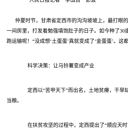
人民日报记者 李战吉 彭波
仲夏时节，甘肃省定西市的沟沟坡坡上，最打眼的是
一间房里，打发着勉强填饱肚子的日子。如今种了3
跑运输呢！“没成想‘土蛋蛋’真就变成了‘金蛋蛋’。
科学决策：让马铃薯变成产业
定西以“苦甲天下”而出名，土地贫瘠，干旱缺
当粮。
在扶贫攻坚的过程中，定西提出了“顺应天时，