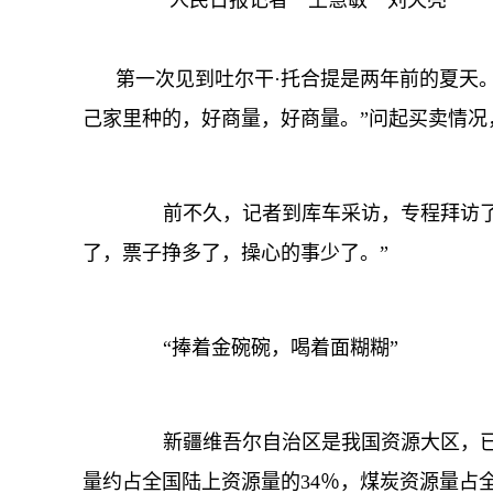
人民日报记者 王慧敏 刘天亮
第一次见到吐尔干·托合提是两年前的夏天。
己家里种的，好商量，好商量。”问起买卖情况
前不久，记者到库车采访，专程拜访了他
了，票子挣多了，操心的事少了。”
“捧着金碗碗，喝着面糊糊”
新疆维吾尔自治区是我国资源大区，已探明
量约占全国陆上资源量的34％，煤炭资源量占