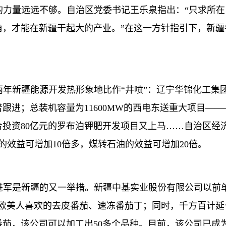
量远远不够。自治区党委书记王乐泉指出：“只求所在
角，才能在新疆干起大的产业。”在这一方针指引下，新
新疆能源开发热形象地比作“井喷”：辽宁华锦化工集团投
着跟进；总装机容量为11600MW的西电东送重大项目—
投资80亿元的罗布泊钾肥开发项目又上马……自治区经
的效益可增加10倍多，煤转石油的效益可增加20倍。
是新疆的又一举措。新疆中基实业股份有限公司以前单
产欧美人喜欢的去皮番茄、速冻番茄丁；同时，千方百计
茄，该公司可以加工出50多个品种。目前，该公司已成