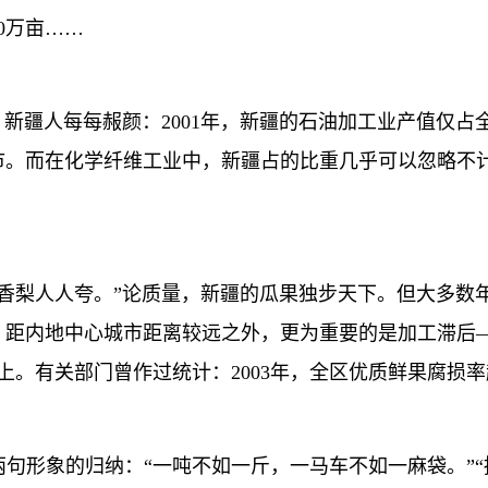
0万亩……
疆人每每赧颜：2001年，新疆的石油加工业产值仅占全
市。而在化学纤维工业中，新疆占的比重几乎可以忽略不
梨人人夸。”论质量，新疆的瓜果独步天下。但大多数
距内地中心城市距离较远之外，更为重要的是加工滞后—
上。有关部门曾作过统计：2003年，全区优质鲜果腐损率
象的归纳：“一吨不如一斤，一马车不如一麻袋。”“捧