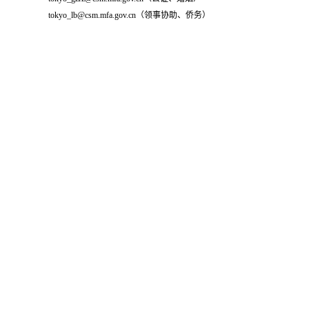
tokyo_lb@csm.mfa.gov.cn（领事协助、侨务）