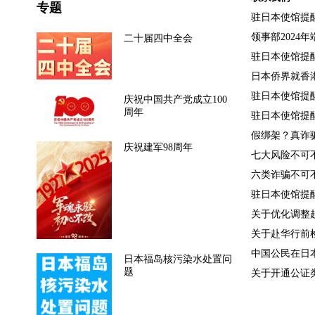
专题
驻日本使馆提醒
领事部2024年
二十届四中全会
驻日本使馆提醒在
日本侨界就香港
驻日本使馆提醒
庆祝中国共产党成立100
周年
驻日本使馆提醒
假绑架？真诈骗
庆祝建军98周年
七大风险不可不
六类诈骗不可不
驻日本使馆提醒
关于优化调整赴
关于赴华行前检测
中国公民在日本办
日本福岛核污染水处置问
题
关于开通公证类